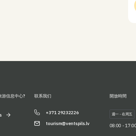
輯《致阿爾沃》（For Arvo），這張專輯發行之際正值
偉大的愛沙尼亞作曲家阿爾沃·珀特誕辰90週年。珀特
是20世紀和21世紀學院派音樂中極為重要的人物。他
的音樂之路——從激進前衛到神聖的極簡主義（“新簡
約”）——貫穿了作曲家獨特的鐘鳴風格，並發展成為一
種真正的精神探索，反映了整個時代的內在變革。這種
音樂包含著寂靜與光明、張力與平和、童真與形而上的
深邃。 「致阿爾沃」是一個獨特的鋼琴項目，涵蓋珀特
的原創作品以及奧索金創作的全新鋼琴改編曲。珀特的
許多傳奇作品將首次以鋼琴獨奏版本呈現。這些並非簡
單的重新編排，而是音樂的重生，賦予其新的意義，這
源自於現場表演藝術家的體驗。奧索金以極致的精準和
敏銳，揭示了隱藏的意義層面，以及珀特極簡主義的真
正情感內核。對於任何關注當代古典音樂發展的人來
旅游信息中心?
联系我们
開放時間
說，格奧爾基·奧索金的名字都值得記住。 「致阿爾
沃」的首演音樂會將為所有珍惜當代古典音樂、非傳統
思維和藝術深度的人們帶來一場盛宴。觀眾將首次聆聽
+371 29232226
週一 - 在周五
s
一種新的聲音形式如何誕生，以及一個即將在現代音樂
tourism@ventspils.lv
史上譜寫新篇章的新故事。 專輯《For Arvo》由我們與
08:00 - 17:0
「Wintour Group International」製作公司合作製作 並