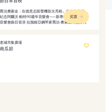
節目單首映
傳統的魚市拍賣會。此外，活動也為兒童安排了精彩的
活動——創意工作坊、製作氣球人偶和製作棉花糖。特
喬治奧索金：在德意志留聲機首次亮相」作為音樂家。
別來賓Žoržs Siksna將在活動結束時獻藝。本次活動免
紀念阿爾沃·帕特90週年音樂會——新專輯《致阿爾沃》
买票
費入場。
音樂會曲目首演 拉脫維亞鋼琴家喬治‧奧索金斯是當代
古典樂壇最獨特、最引人注目的人物之一。他的演奏總
是在深思熟慮的精準與直覺的自由之間保持著微妙的平
衡。他擁有與生俱來的音樂感、深厚的風格感以及非凡
老城市集廣場
的 奧索金斯個性鮮明，在古典音樂和當代曲目中都游刃
南瓜節
有餘。他曾在歐洲、美洲和亞洲的頂級舞台上演出，並
參加過許多著名的音樂節，他對蕭邦和拉赫曼尼諾夫作
品的詮釋贏得了公眾和專業評論家的高度讚譽。在喬治
的表演中，總能感受到他內心的真誠──這種罕見的特
質，能讓人辨認出一位真正的藝術家。 2025. 2018年
春，格奧爾基·奧索金正式加入傳奇唱片公司「德意志
留聲機」（Deutsche Grammophon）。這不僅對這位
音樂家本人，對整個音樂界意義非凡。與「德意志留聲
機」的合作是對其藝術水準的極高認可，堪比國際大賽
的重大獎項。這家擁有超過125年歷史的廠牌，只與傑
出的音樂家合作——那些將譜寫古典音樂未來篇章的音
樂家。 奧索金與德意志留聲機公司合作的首個項目是專