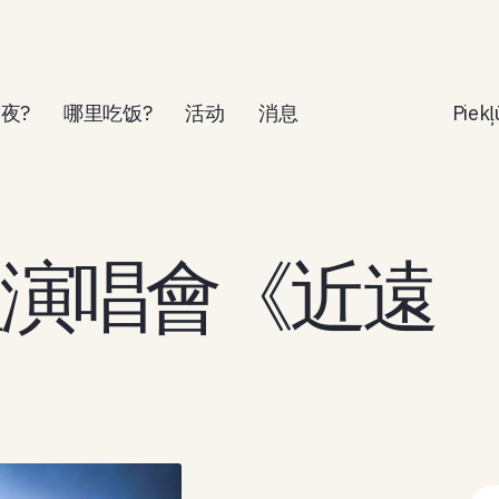
夜?
哪里吃饭?
活动
消息
Piek
a團體演唱會《近遠