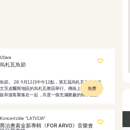
Užava
烏札瓦魚節
魚節。 28. 9月12日中午12點，第五屆烏札瓦魚市將在
文茨皮爾斯地區的烏札瓦教區舉行。傳統上，這裡將商
免费
販和遊客聚集在一起，共度一個充滿樂趣的秋季狂歡
節。在魚市期間，遊客將有機會購買各種各樣的魚類產
品——熏魚、醃魚、鹹魚，以及罐頭食品和其他成品。
此外，當地農產品和手工藝品也將在此出售。民族誌團
Koncertzāle "LATVIJA"
體「Maģie suiti」歡快而洪亮的成員將負責營造歡樂的
喬治奧索金新專輯《FOR ARVO》音樂會
氛圍。白天，將舉辦各種趣味十足的任務和比賽，以及