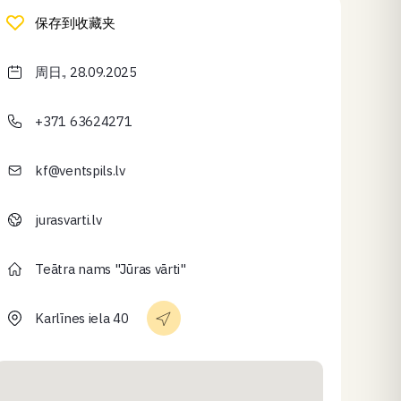
保存到收藏夹
周日., 28.09.2025
+371 63624271
kf@ventspils.lv
jurasvarti.lv
Teātra nams "Jūras vārti"
Karlīnes iela 40