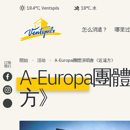
18.4°C, Ventspils
18°C, 水
怎么消遣 ?
哪里过
開始
活动
A-Europa團體演唱會《近遠方》
订阅
A-Europ
我们
方》