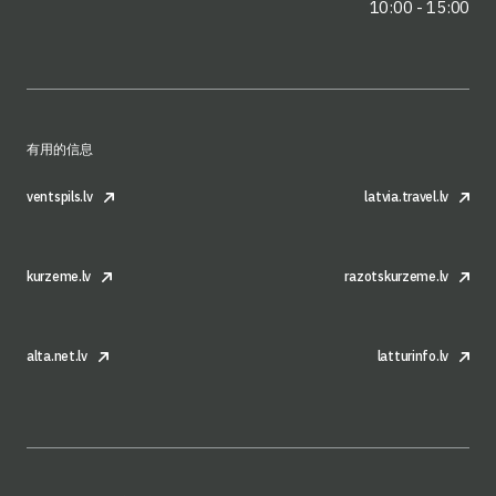
10:00 - 15:00
有用的信息
ventspils.lv
latvia.travel.lv
kurzeme.lv
razotskurzeme.lv
alta.net.lv
latturinfo.lv