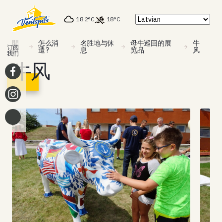
18.2°C
18°C
開
怎么消
名胜地与休
母牛巡回的展
牛
订阅
始
遣 ?
息
览品
风
我们
牛风