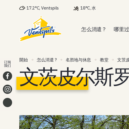
17.2°C, Ventspils
18°C, 水
怎么消遣 ?
哪里过
開始
怎么消遣 ?
名胜地与休息
教堂
文茨
订阅
文茨皮尔斯
我们