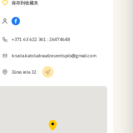
保存到收藏夹
+371 63 622 361 ; 26474648
krusta.katoludraudze.ventspils@gmail.com
Jūras iela 32