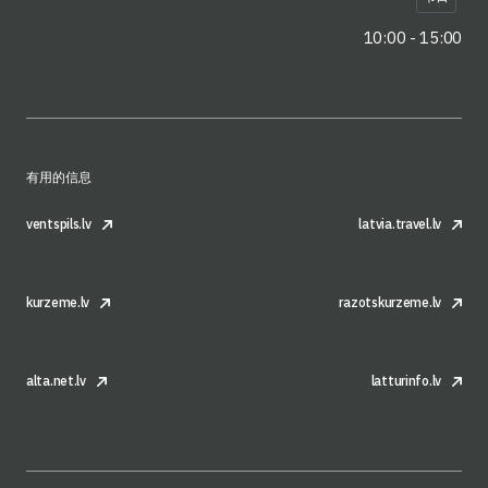
10:00 - 15:00
有用的信息
ventspils.lv
latvia.travel.lv
kurzeme.lv
razotskurzeme.lv
alta.net.lv
latturinfo.lv