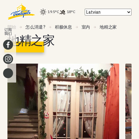
19.5°C
18°C
開始
怎么消遣 ?
积极休息
室内
地精之家
订阅
我们
地精之家