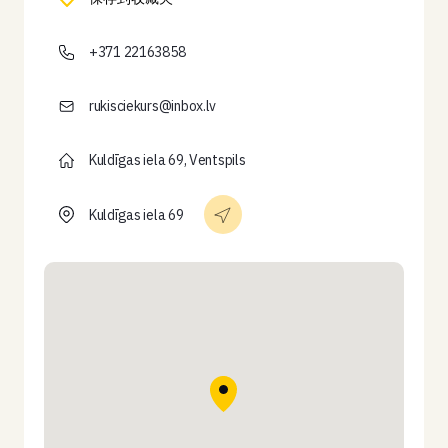
+371 22163858
rukisciekurs@inbox.lv
Kuldīgas iela 69, Ventspils
Kuldīgas iela 69