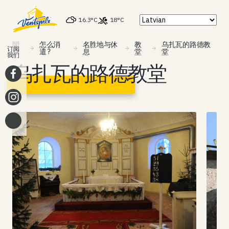
16.3°C
18°C
開
怎么消
名胜地与休
教
乌扎瓦的路德教
订阅
始
遣 ?
息
堂
堂
我们
乌扎瓦的路德教堂