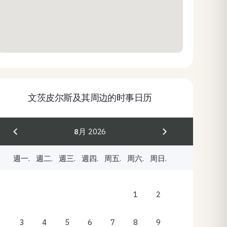
文茨皮尔斯及其周边的时事日历
8月
2026
週一.
週二.
週三.
週四.
周五.
周六.
周日.
1
2
3
4
5
6
7
8
9