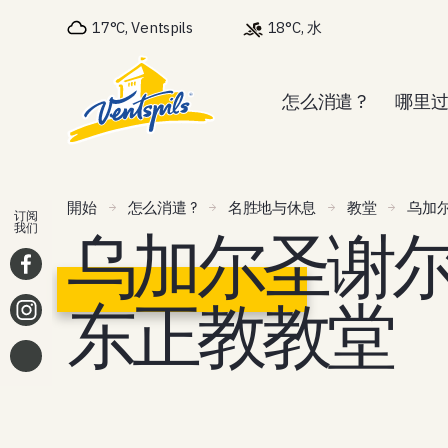
17°C, Ventspils
18°C, 水
怎么消遣 ?
哪里过
開始
怎么消遣 ?
名胜地与休息
教堂
乌加
订阅
乌加尔圣谢尔
我们
东正教教堂