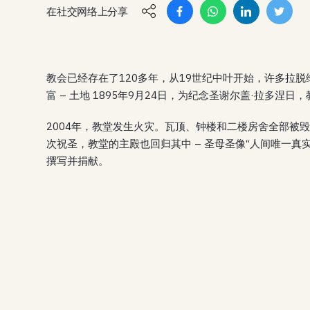
在社交网络上分享
教会已经存在了120多年，从19世纪中叶开始，许多拉
富 – 土地 1895年9月24日，为纪念圣谢尔盖·拉多涅日
2004年，教堂发生火灾。瓦顶、钟楼和二楼房舍全部被
次祝圣，教堂的主殿也回归其中 – 圣母圣像“人间唯一真实
撰写并捐献。