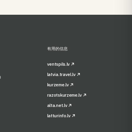
有用的信息
ventspils.lv
latvia.travel.lv
0
kurzeme.lv
razotskurzeme.lv
alta.net.lv
latturinfo.lv