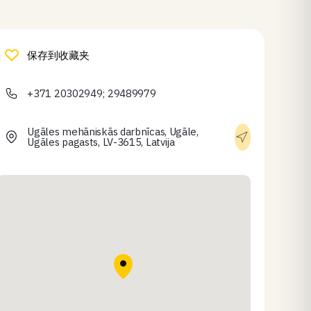
保存到收藏夹
+371 20302949; 29489979
Ugāles mehāniskās darbnīcas, Ugāle,
Ugāles pagasts, LV-3615, Latvija