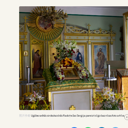
照片作者
Ugāles svētās sirdsskaidrās Radoņežas Sergija pareizticīgo baznīcas foto arhīvs