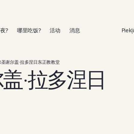
夜?
哪里吃饭?
活动
消息
Piek
尔圣谢尔盖·拉多涅日东正教教堂
盖·拉多涅日